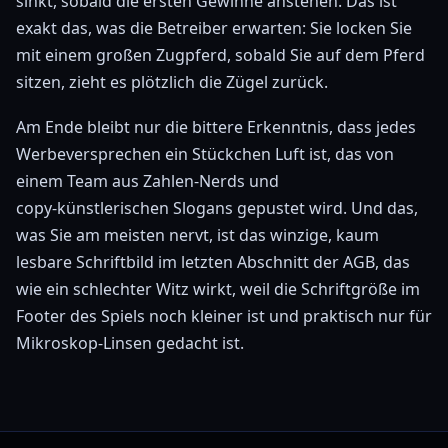
sinkt, sobald die ersten Gewinne anstehen. Das ist
exakt das, was die Betreiber erwarten: Sie locken Sie
mit einem großen Zugpferd, sobald Sie auf dem Pferd
sitzen, zieht es plötzlich die Zügel zurück.
Am Ende bleibt nur die bittere Erkenntnis, dass jedes
Werbeversprechen ein Stückchen Luft ist, das von
einem Team aus Zahlen‑Nerds und
copy‑künstlerischen Slogans gepustet wird. Und das,
was Sie am meisten nervt, ist das winzige, kaum
lesbare Schriftbild im letzten Abschnitt der AGB, das
wie ein schlechter Witz wirkt, weil die Schriftgröße im
Footer des Spiels noch kleiner ist und praktisch nur für
Mikroskop-Linsen gedacht ist.