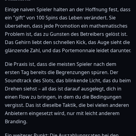
Einige naiven Spieler halten an der Hoffnung fest, dass
ein "gift" von 100 Spins das Leben verändert. Sie
übersehen, dass jede Promotion ein mathematisches
Problem ist, das zu Gunsten des Betreibers gelöst ist.
Das Gehirn liebt den schnellen Kick, das Auge sieht die
glänzende Zahl, und das Portemonnaie leidet darunter.
Die Praxis ist, dass die meisten Spieler nach dem
ersten Tag bereits die Begrenzungen spüren. Der
Soundtrack des Slots, das blinkende Licht, das du beim
Drehen siehst – all das ist darauf ausgelegt, dich in
einen Flow zu bringen, in dem du die Bedingungen
vergisst. Das ist dieselbe Taktik, die bei vielen anderen
Anbietern eingesetzt wird, nur mit leicht anderem
Branding.
Ein weiterer Punkt: Die Auszahlungsraten bei den