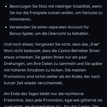
Bevorzugen Sie Slots mit niedriger Volatilität, wenn
Sie nur die Freispiele nutzen wollen, um Verluste zu
minimieren.
Verwenden Sie einen separaten Account für
Bonus‑Spiele, um die Übersicht zu behalten.
Und noch etwas: Vergessen Sie nicht, dass das „free“
Wort nicht bedeutet, dass die Casino‑Betreiber Ihnen
etwas schenken. Sie geben Ihnen nur ein paar
Drehungen, um Ihre Daten zu sammeln und Sie später
mit höheren Einsätzen zu locken. Die meisten
Promotions sind nichts weiter als ein Köder, der nach
kurzer Zeit wieder verschwindet.
Am Ende des Tages bleibt nur die nüchterne
Erkenntnis, dass jede Promotion, egal wie glitternd sie
auch wirkt, ein Kostenfaktor ist – für das Casino. Der