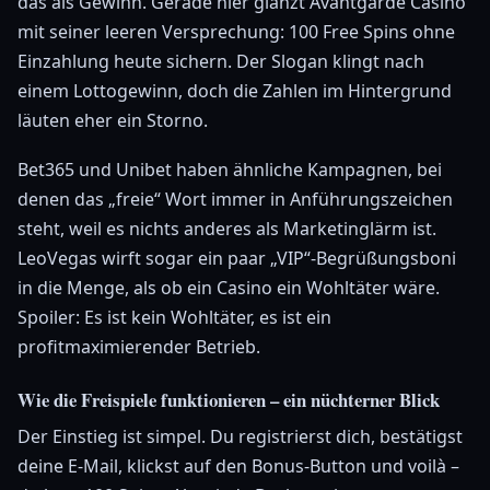
das als Gewinn. Gerade hier glänzt Avantgarde Casino
mit seiner leeren Versprechung: 100 Free Spins ohne
Einzahlung heute sichern. Der Slogan klingt nach
einem Lottogewinn, doch die Zahlen im Hintergrund
läuten eher ein Storno.
Bet365 und Unibet haben ähnliche Kampagnen, bei
denen das „freie“ Wort immer in Anführungszeichen
steht, weil es nichts anderes als Marketinglärm ist.
LeoVegas wirft sogar ein paar „VIP“-Begrüßungsboni
in die Menge, als ob ein Casino ein Wohltäter wäre.
Spoiler: Es ist kein Wohltäter, es ist ein
profitmaximierender Betrieb.
Wie die Freispiele funktionieren – ein nüchterner Blick
Der Einstieg ist simpel. Du registrierst dich, bestätigst
deine E‑Mail, klickst auf den Bonus‑Button und voilà –