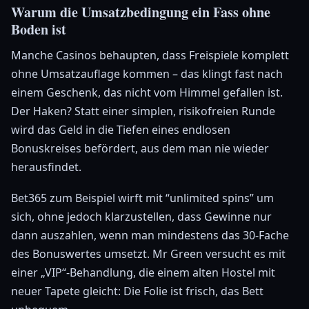
Warum die Umsatzbedingung ein Fass ohne
Boden ist
Manche Casinos behaupten, dass Freispiele komplett
ohne Umsatzauflage kommen – das klingt fast nach
einem Geschenk, das nicht vom Himmel gefallen ist.
Der Haken? Statt einer simplen, risikofreien Runde
wird das Geld in die Tiefen eines endlosen
Bonuskreises befördert, aus dem man nie wieder
herausfindet.
Bet365 zum Beispiel wirft mit “unlimited spins” um
sich, ohne jedoch klarzustellen, dass Gewinne nur
dann auszahlen, wenn man mindestens das 30‑Fache
des Bonuswertes umsetzt. Mr Green versucht es mit
einer „VIP“-Behandlung, die einem alten Hostel mit
neuer Tapete gleicht: Die Folie ist frisch, das Bett