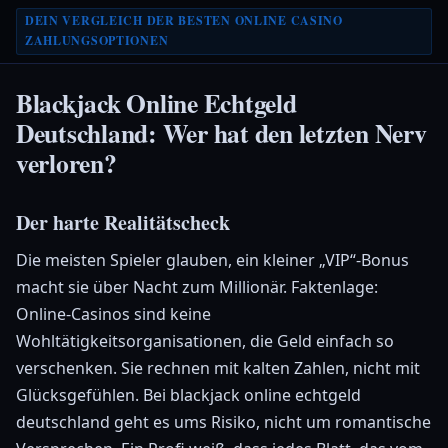
DEIN VERGLEICH DER BESTEN ONLINE CASINO
ZAHLUNGSOPTIONEN
Blackjack Online Echtgeld
Deutschland: Wer hat den letzten Nerv
verloren?
Der harte Realitätscheck
Die meisten Spieler glauben, ein kleiner „VIP“-Bonus
macht sie über Nacht zum Millionär. Faktenlage:
Online‑Casinos sind keine
Wohltätigkeitsorganisationen, die Geld einfach so
verschenken. Sie rechnen mit kalten Zahlen, nicht mit
Glücksgefühlen. Bei blackjack online echtgeld
deutschland geht es ums Risiko, nicht um romantische