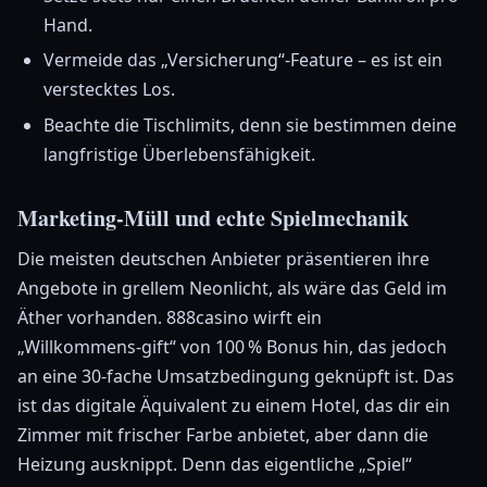
Hand.
Vermeide das „Versicherung“-Feature – es ist ein
verstecktes Los.
Beachte die Tischlimits, denn sie bestimmen deine
langfristige Überlebensfähigkeit.
Marketing‑Müll und echte Spielmechanik
Die meisten deutschen Anbieter präsentieren ihre
Angebote in grellem Neonlicht, als wäre das Geld im
Äther vorhanden. 888casino wirft ein
„Willkommens‑gift“ von 100 % Bonus hin, das jedoch
an eine 30‑fache Umsatzbedingung geknüpft ist. Das
ist das digitale Äquivalent zu einem Hotel, das dir ein
Zimmer mit frischer Farbe anbietet, aber dann die
Heizung ausknippt. Denn das eigentliche „Spiel“