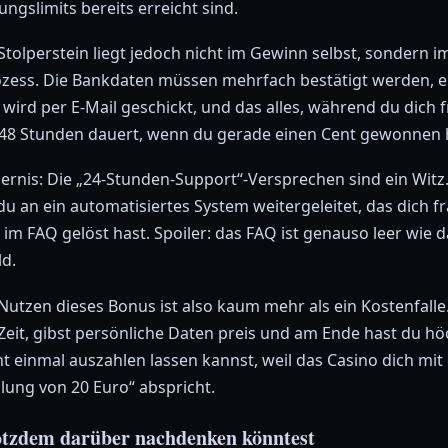
ungslimits bereits erreicht sind.
Stolperstein liegt jedoch nicht im Gewinn selbst, sondern i
zess. Die Bankdaten müssen mehrfach bestätigt werden, e
 wird per E‑Mail geschickt, und das alles, während du dich 
 48 Stunden dauert, wenn du gerade einen Cent gewonnen 
gernis: Die „24‑Stunden‑Support“-Versprechen sind ein Witz
du an ein automatisiertes System weitergeleitet, das dich f
 im FAQ gelöst hast. Spoiler: das FAQ ist genauso leer wie
ld.
 Nutzen dieses Bonus ist also kaum mehr als ein Kostenfalle
eit, gibst persönliche Daten preis und am Ende hast du hö
ht einmal auszahlen lassen kannst, weil das Casino dich mit
ung von 20 Euro“ abspricht.
tzdem darüber nachdenken könntest