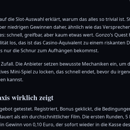
 auf die Slot‑Auswahl erklärt, warum das alles so trivial ist. 
aber niedrigen Gewinnen daher, ähnlich wie das Verspreche
s: schnell, greifbar, aber kaum etwas wert. Gonzo’s Quest
lität los, das ist das Casino‑Äquivalent zu einem riskanten D
s nur die Schnur zum Aufhängen bekommst.
 Zufall. Die Anbieter setzen bewusste Mechaniken ein, um di
ives Mini‑Spiel zu locken, das schnell endet, bevor du irge
ren kannst.
xis wirklich zeigt
ebot getestet. Registriert, Bonus geklickt, die Bedingunge
dauert als ein durchschnittlicher Film. Die ersten Runden, 5
in Gewinn von 0,10 Euro, der sofort wieder in die Kasse des 