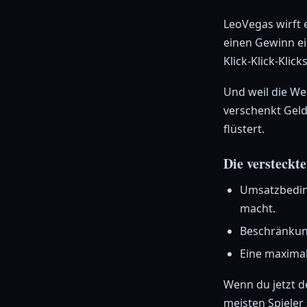
LeoVegas wirft 
einen Gewinn ei
Klick‑Klick‑Klicks
Und weil die We
verschenkt Geld
flüstert.
Die versteckt
Umsatzbedin
macht.
Beschränkung
Eine maximal
Wenn du jetzt de
meisten Spieler