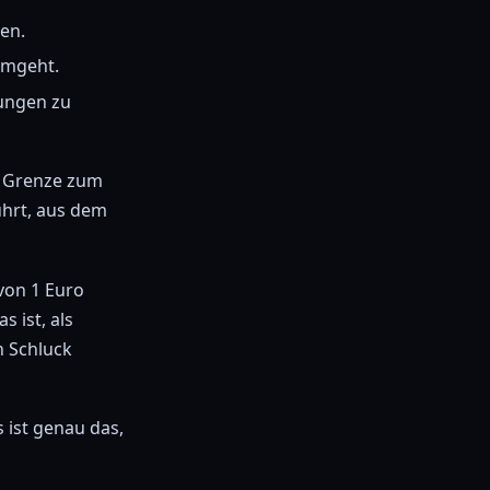
en.
umgeht.
gungen zu
r Grenze zum
führt, aus dem
 von 1 Euro
 ist, als
n Schluck
 ist genau das,