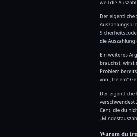
weil die Auszahl
Der eigentliche 
Auszahlungspro
Sicherheitscode
die Auszahlung
Ein weiteres Är
brauchst, wirst 
Problem bereits
von „freiem“ Ge
Der eigentliche
verschwendest Z
Cent, die du nic
„Mindestauszahl
Warum du tro