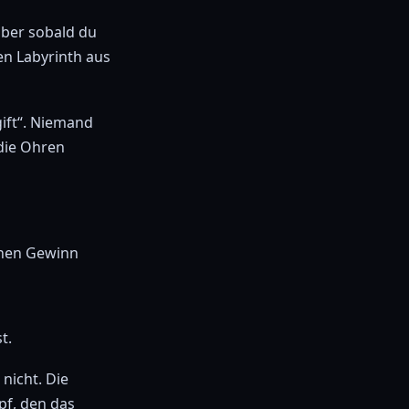
aber sobald du
en Labyrinth aus
gift“. Niemand
 die Ohren
inen Gewinn
t.
nicht. Die
pf, den das