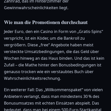
Zahnrad, das im Hinterzimmer der
Gewinnwahrscheinlichkeiten liegt.
Wie man die Promotionen durchschaut
Jeder Euro, den ein Casino in Form von „Gratis‑Spins“
verspricht, ist ein Köder, um die Bankroll zu
vergrößern. Diese „free“ Angebote haben meist
versteckte Umsatzbedingungen, die das Geld über
Wochen hinweg an das Haus binden. Und das ist kein
Zufall – die Mathe hinter den Bonusbedingungen ist
genauso trocken wie ein verstaubtes Buch über
Wahrscheinlichkeitsrechnung.
Ein weiterer Fall: Das „Willkommenspaket“ von vielen
Anbietern verlangt, dass man mindestens 30 % des
Bonusumsatzes mit echten Einsätzen abspielt. Das
bedeutet, dass man bei einem 500‑Euro‑Startkapital