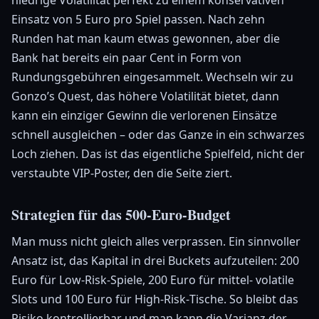
niedrige Volatilität perfekt zu einem konservativen
Einsatz von 5 Euro pro Spiel passen. Nach zehn
Runden hat man kaum etwas gewonnen, aber die
Bank hat bereits ein paar Cent in Form von
Rundungsgebühren eingesammelt. Wechseln wir zu
Gonzo’s Quest, das höhere Volatilität bietet, dann
kann ein einziger Gewinn die verlorenen Einsätze
schnell ausgleichen – oder das Ganze in ein schwarzes
Loch ziehen. Das ist das eigentliche Spielfeld, nicht der
verstaubte VIP‑Poster, den die Seite ziert.
Strategien für das 500‑Euro‑Budget
Man muss nicht gleich alles verprassen. Ein sinnvoller
Ansatz ist, das Kapital in drei Buckets aufzuteilen: 200
Euro für Low‑Risk‑Spiele, 200 Euro für mittel‑ volatile
Slots und 100 Euro für High‑Risk‑Tische. So bleibt das
Risiko kontrollierbar und man kann die Varianz der