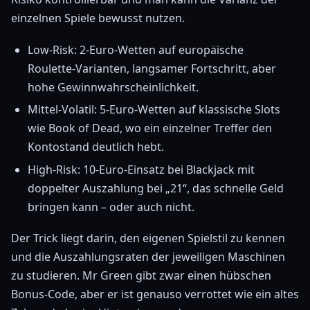
einzelnen Spiele bewusst nutzen.
Low‑Risk: 2‑Euro‑Wetten auf europäische
Roulette‑Varianten, langsamer Fortschritt, aber
hohe Gewinnwahrscheinlichkeit.
Mittel‑Volatil: 5‑Euro‑Wetten auf klassische Slots
wie Book of Dead, wo ein einzelner Treffer den
Kontostand deutlich hebt.
High‑Risk: 10‑Euro‑Einsatz bei Blackjack mit
doppelter Auszahlung bei „21“, das schnelle Geld
bringen kann – oder auch nicht.
Der Trick liegt darin, den eigenen Spielstil zu kennen
und die Auszahlungsraten der jeweiligen Maschinen
zu studieren. Mr Green gibt zwar einen hübschen
Bonus‑Code, aber er ist genauso verrottet wie ein altes