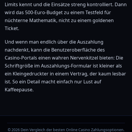
Limits kennt und die Einsätze streng kontrolliert. Dann
wird das 500‑Euro‑Budget zu einem Testfeld für
nüchterne Mathematik, nicht zu einem goldenen
Ticket.
Und wenn man endlich über die Auszahlung
nachdenkt, kann die Benutzeroberfläche des
Casino‑Portals einen wahren Nervenkitzel bieten: Die
Schriftgröße im Auszahlungs‑Formular ist kleiner als
ein Kleingedruckter in einem Vertrag, der kaum lesbar
ist. So ein Detail macht einfach nur Lust auf
Kaffeepause.
© 2026 Dein Vergleich der besten Online Casino Zahlungsoptionen.