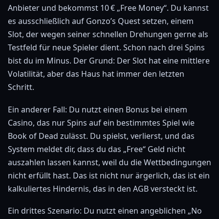
Anbieter und bekommst 10 € „Free Money“. Du kannst
es ausschließlich auf Gonzo’s Quest setzen, einem
Slot, der wegen seiner schnellen Drehungen gerne als
Testfeld für neue Spieler dient. Schon nach drei Spins
bist du im Minus. Der Grund: Der Slot hat eine mittlere
Volatilität, aber das Haus hat immer den letzten
Schritt.
Ein anderer Fall: Du nutzt einen Bonus bei einem
Casino, das nur Spins auf ein bestimmtes Spiel wie
Book of Dead zulässt. Du spielst, verlierst, und das
System meldet dir, dass du das „Free“ Geld nicht
auszahlen lassen kannst, weil du die Wettbedingungen
nicht erfüllt hast. Das ist nicht nur ärgerlich, das ist ein
kalkuliertes Hindernis, das in den AGB versteckt ist.
Ein drittes Szenario: Du nutzt einen angeblichen „No