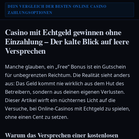
DEIN VERGLEICH DER BESTEN ONLINE CASINO
ZAHLUNGSOPTIONEN
Casino mit Echtgeld gewinnen ohne
Einzahlung – Der kalte Blick auf leere
Versprechen
Manche glauben, ein „Free“ Bonus ist ein Gutschein
für unbegrenzten Reichtum. Die Realität sieht anders
aus: Das Geld kommt nie wirklich aus dem Hut des
Betreibern, sondern aus deinen eigenen Verlusten.
Dieser Artikel wirft ein nüchternes Licht auf die
Versuche, bei Online-Casinos mit Echtgeld zu spielen,
ohne einen Cent zu setzen.
Warum das Versprechen einer kostenlosen