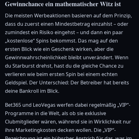
Gewinnchance ein mathematischer Witz ist
Die meisten Werbeaktionen basieren auf dem Prinzip,
dass du zuerst einen Mindestbetrag einzahlst – oder
zumindest ein Risiko eingehst – und dann ein paar
„kostenlose“ Spins bekommst. Das mag auf den
ersten Blick wie ein Geschenk wirken, aber die
Gewinnwahrscheinlichkeit bleibt unverändert. Wenn
du Starburst drehst, hast du die gleiche Chance zu
verlieren wie beim ersten Spin bei einem echten
Geldspiel. Der Unterschied: Der Betreiber hat bereits
deine Bankroll im Blick.
Bet365 und LeoVegas werfen dabei regelmäßig „VIP“-
Programme in die Welt, als ob sie exklusive
Clubmitglieder wären, während sie in Wirklichkeit nur
ihre Marketingkosten decken wollen. Die „VIP“-
Bezeichnung ist ein hübscher Anstrich für das, was im