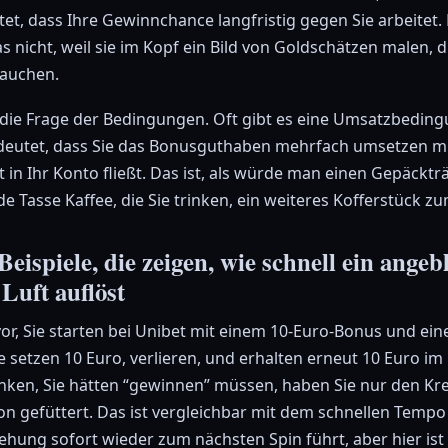
tet, dass Ihre Gewinnchance langfristig gegen Sie arbeitet.
s nicht, weil sie im Kopf ein Bild von Goldschätzen malen, di
tauchen.
ie Frage der Bedingungen. Oft gibt es eine Umsatzbedingu
edeutet, dass Sie das Bonusguthaben mehrfach umsetzen m
t in Ihr Konto fließt. Das ist, als würde man einen Gepäckträ
de Tasse Kaffee, die Sie trinken, ein weiteres Kofferstück z
Beispiele, die zeigen, wie schnell ein angeb
Luft auflöst
 vor, Sie starten bei Unibet mit einem 10‑Euro‑Bonus und ei
e setzen 10 Euro, verlieren, und erhalten erneut 10 Euro im
ken, Sie hätten “gewinnen” müssen, haben Sie nur den Kre
ion gefüttert. Das ist vergleichbar mit dem schnellen Tempo
ehung sofort wieder zum nächsten Spin führt, aber hier is