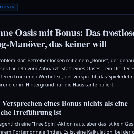
PTIONEN
hne Oasis mit Bonus: Das trostlos
g-Manöver, das keiner will
roblem klar: Betreiber locken mit einem „Bonus“, der genaus
ses Lächeln vom Zahnarzt. Statt eines Oases – ein Ort der 
iteren trockenen Werbetext, der verspricht, das Spielerlebn
rend er im Hintergrund nur die Hauskante poliert.
Versprechen eines Bonus nichts als eine
che Irreführung ist
egentlich eine “Free Spin”-Aktion raus, aber das ist kein Ge
hrem Portemonnaie finden. Es ist eine Kalkulation, bei der 