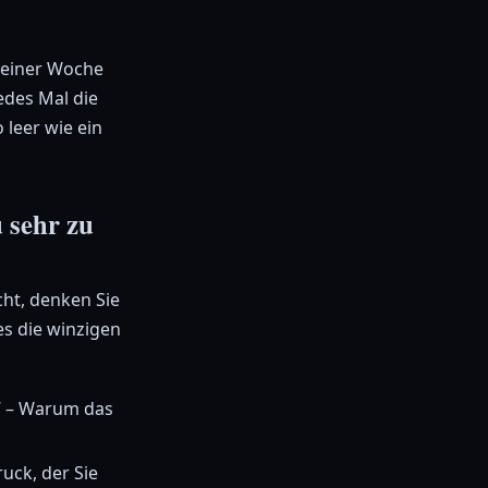
h einer Woche
edes Mal die
 leer wie ein
 sehr zu
cht, denken Sie
 es die winzigen
“ – Warum das
uck, der Sie